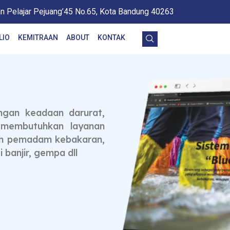
an Pelajar Pejuang’45 No.65, Kota Bandung 40263
LIO
KEMITRAAN
ABOUT
KONTAK
u
ngan keadaan darurat,
g membutuhkan layanan
 dan pemadam kebakaran,
 banjir, gempa dll