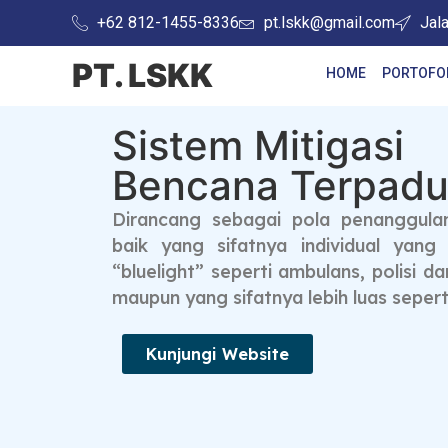
+62 812-1455-8336
pt.lskk@gmail.com
Jal
PT. LSKK
HOME
PORTOFO
Sistem Mitigasi
Bencana Terpad
Dirancang sebagai pola penanggula
baik yang sifatnya individual yan
“bluelight” seperti ambulans, polisi
maupun yang sifatnya lebih luas seperti
Kunjungi Website