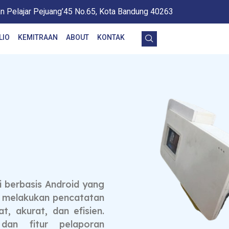
an Pelajar Pejuang’45 No.65, Kota Bandung 40263
LIO
KEMITRAAN
ABOUT
KONTAK
i berbasis Android yang
 melakukan pencatatan
at, akurat, dan efisien.
dan fitur pelaporan