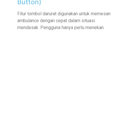
Button)
Fitur tombol darurat digunakan untuk memesan
ambulance dengan cepat dalam situasi
mendesak. Pengguna hanya perlu menekan
satu tombol, dan sistem akan langsung
memproses permintaan tanpa perlu mengisi
formulir lengkap, sehingga sangat membantu
dalam kondisi darurat.
Live Tracking Ambulance
Fitur ini memungkinkan pengguna untuk
memantau lokasi ambulance secara real-time
melalui peta digital. Pengguna dapat
mengetahui posisi ambulance dan estimasi
waktu kedatangannya, sehingga memberikan