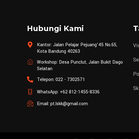
Hubungi Kami
T
Kantor: Jalan Pelajar Pejuang’45 No.65,
Vi
Kota Bandung 40263
Se
Workshop: Desa Punclut, Jalan Bukit Dago
Selatan
Po
Telepon: 022 - 7302571
Sk
WhatsApp: +62 812-1455-8336
Email:
pt.lskk@gmail.com