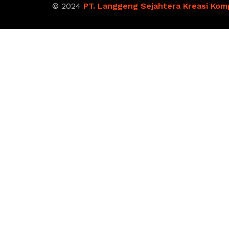
© 2024
PT. Langgeng Sejahtera Kreasi Kom